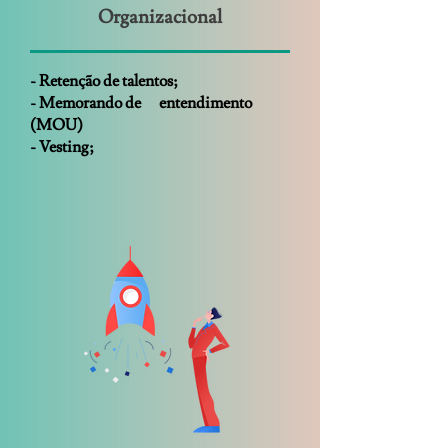
Organizacional
- Retenção de talentos;
- Memorando de entendimento
(MOU)
- Vesting;